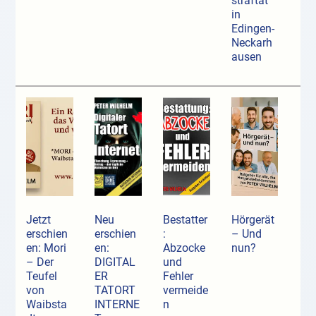
straftat
in
Edingen-
Neckarh
ausen
Jetzt
Neu
Bestatter
Hörgerät
erschien
erschien
:
– Und
en: Mori
en:
Abzocke
nun?
– Der
DIGITAL
und
Teufel
ER
Fehler
von
TATORT
vermeide
Waibsta
INTERNE
n