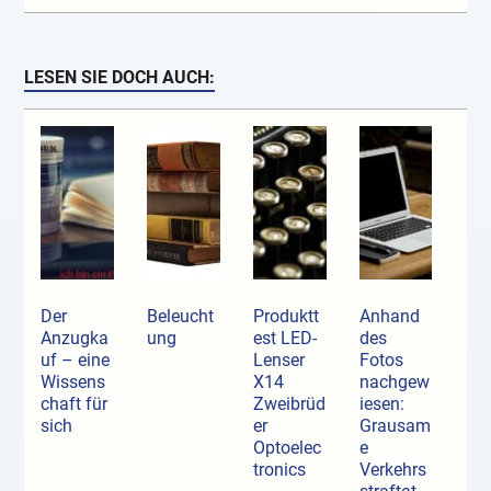
LESEN SIE DOCH AUCH:
Der
Beleucht
Produktt
Anhand
Anzugka
ung
est LED-
des
uf ­– eine
Lenser
Fotos
Wissens
X14
nachgew
chaft für
Zweibrüd
iesen:
sich
er
Grausam
Optoelec
e
tronics
Verkehrs