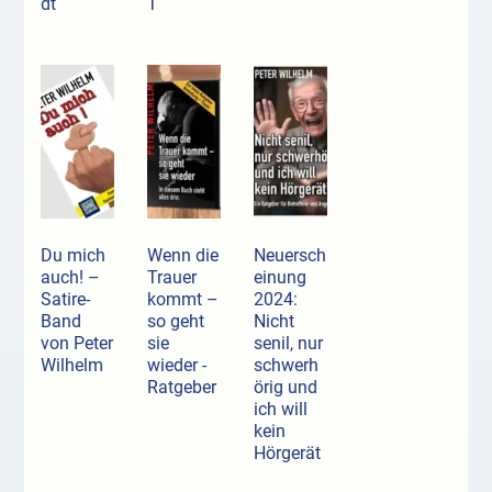
dt
T
Du mich
Wenn die
Neuersch
auch! –
Trauer
einung
Satire-
kommt –
2024:
Band
so geht
Nicht
von Peter
sie
senil, nur
Wilhelm
wieder -
schwerh
Ratgeber
örig und
ich will
kein
Hörgerät