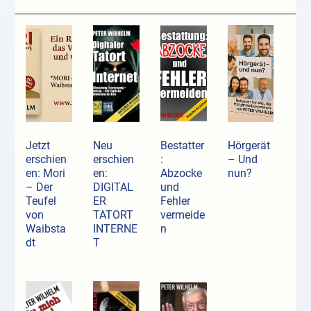
Jetzt
Neu
Bestatter
Hörgerät
erschien
erschien
:
– Und
en: Mori
en:
Abzocke
nun?
– Der
DIGITAL
und
Teufel
ER
Fehler
von
TATORT
vermeide
Waibsta
INTERNE
n
dt
T