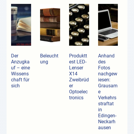
Der
Beleucht
Produktt
Anhand
Anzugka
ung
est LED-
des
uf ­– eine
Lenser
Fotos
Wissens
X14
nachgew
chaft für
Zweibrüd
iesen:
sich
er
Grausam
Optoelec
e
tronics
Verkehrs
straftat
in
Edingen-
Neckarh
ausen