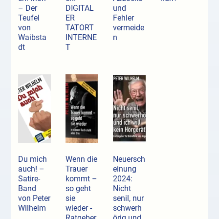
– Der
DIGITAL
und
Teufel
ER
Fehler
von
TATORT
vermeide
Waibsta
INTERNE
n
dt
T
Du mich
Wenn die
Neuersch
auch! –
Trauer
einung
Satire-
kommt –
2024:
Band
so geht
Nicht
von Peter
sie
senil, nur
Wilhelm
wieder -
schwerh
Ratgeber
örig und