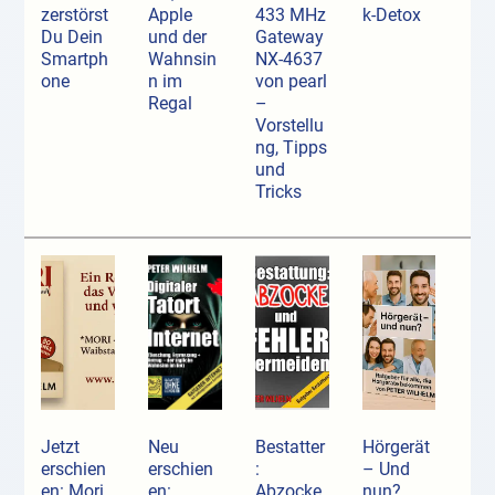
zerstörst
Apple
433 MHz
k-Detox
Du Dein
und der
Gateway
Smartph
Wahnsin
NX-4637
one
n im
von pearl
Regal
–
Vorstellu
ng, Tipps
und
Tricks
Jetzt
Neu
Bestatter
Hörgerät
erschien
erschien
:
– Und
en: Mori
en:
Abzocke
nun?