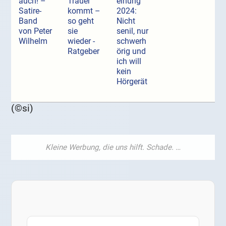
auch! –
Trauer
einung
Satire-
kommt –
2024:
Band
so geht
Nicht
von Peter
sie
senil, nur
Wilhelm
wieder -
schwerh
Ratgeber
örig und
ich will
kein
Hörgerät
(©si)