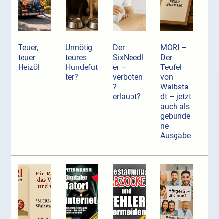
Teuer,
Unnötig
Der
MORI –
teuer
teures
SixNeedl
Der
Heizöl
Hundefut
er –
Teufel
ter?
verboten
von
?
Waibsta
erlaubt?
dt – jetzt
auch als
gebunde
ne
Ausgabe