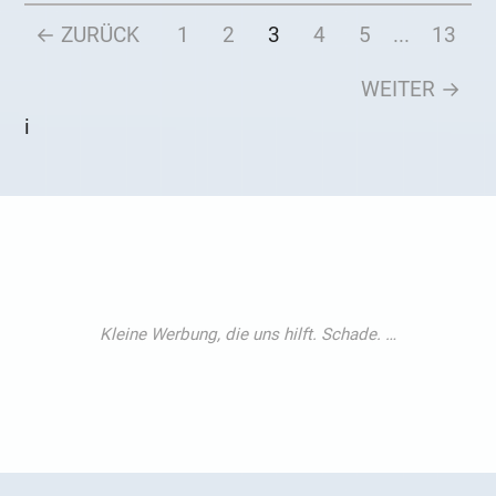
← ZURÜCK
1
2
3
4
5
...
13
WEITER →
i