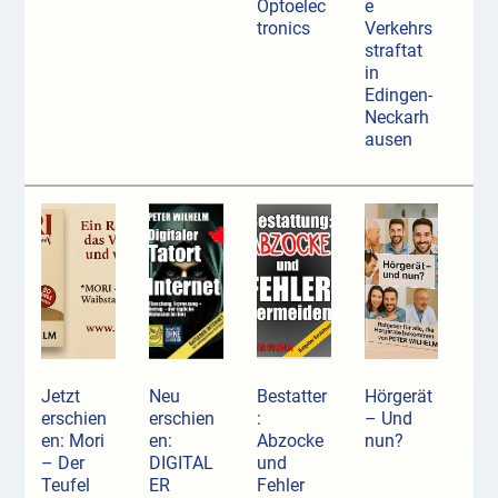
Optoelec
e
tronics
Verkehrs
straftat
in
Edingen-
Neckarh
ausen
Jetzt
Neu
Bestatter
Hörgerät
erschien
erschien
:
– Und
en: Mori
en:
Abzocke
nun?
– Der
DIGITAL
und
Teufel
ER
Fehler