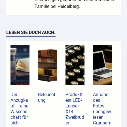
Familie bei Heidelberg.
LESEN SIE DOCH AUCH:
Der
Beleucht
Produktt
Anhand
Anzugka
ung
est LED-
des
uf ­– eine
Lenser
Fotos
Wissens
X14
nachgew
chaft für
Zweibrüd
iesen:
sich
er
Grausam