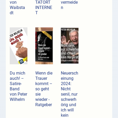
von
TATORT
vermeide
Waibsta
INTERNE
n
dt
T
Du mich
Wenn die
Neuersch
auch! –
Trauer
einung
Satire-
kommt –
2024:
Band
so geht
Nicht
von Peter
sie
senil, nur
Wilhelm
wieder -
schwerh
Ratgeber
örig und
ich will
kein