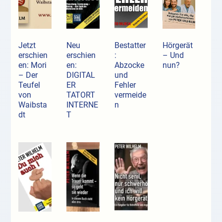
Jetzt
Neu
Bestatter
Hörgerät
erschien
erschien
:
– Und
en: Mori
en:
Abzocke
nun?
– Der
DIGITAL
und
Teufel
ER
Fehler
von
TATORT
vermeide
Waibsta
INTERNE
n
dt
T