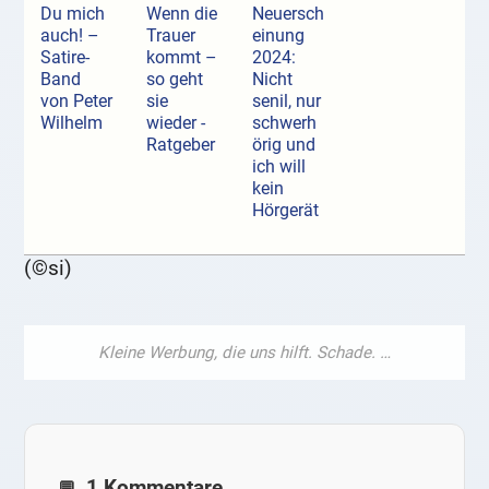
Du mich
Wenn die
Neuersch
auch! –
Trauer
einung
Satire-
kommt –
2024:
Band
so geht
Nicht
von Peter
sie
senil, nur
Wilhelm
wieder -
schwerh
Ratgeber
örig und
ich will
kein
Hörgerät
(©si)
1 Kommentare