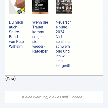
Du mich
Wenn die
Neuersch
auch! –
Trauer
einung
Satire-
kommt –
2024:
Band
so geht
Nicht
von Peter
sie
senil, nur
Wilhelm
wieder -
schwerh
Ratgeber
örig und
ich will
kein
Hörgerät
(©si)