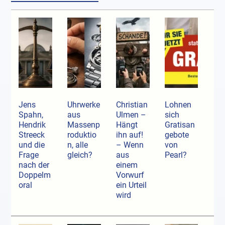
Jens
Uhrwerke
Christian
Lohnen
Spahn,
aus
Ulmen –
sich
Hendrik
Massenp
Hängt
Gratisan
Streeck
roduktio
ihn auf!
gebote
und die
n, alle
– Wenn
von
Frage
gleich?
aus
Pearl?
nach der
einem
Doppelm
Vorwurf
oral
ein Urteil
wird