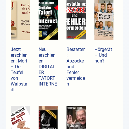
Jetzt
Neu
Bestatter
Hörgerät
erschien
erschien
:
– Und
en: Mori
en:
Abzocke
nun?
– Der
DIGITAL
und
Teufel
ER
Fehler
von
TATORT
vermeide
Waibsta
INTERNE
n
dt
T