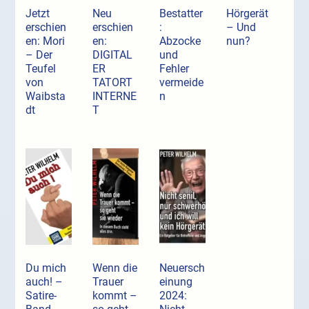
Jetzt
Neu
Bestatter
Hörgerät
erschien
erschien
:
– Und
en: Mori
en:
Abzocke
nun?
– Der
DIGITAL
und
Teufel
ER
Fehler
von
TATORT
vermeide
Waibsta
INTERNE
n
dt
T
Du mich
Wenn die
Neuersch
auch! –
Trauer
einung
Satire-
kommt –
2024: