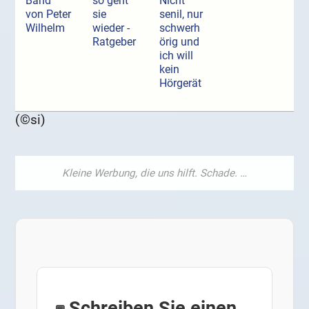
Band
so geht
Nicht
von Peter
sie
senil, nur
Wilhelm
wieder -
schwerh
Ratgeber
örig und
ich will
kein
Hörgerät
(©si)
Schreiben Sie einen