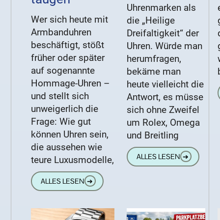
Uhrenmarken als
Wer sich heute mit
die „Heilige
Armbanduhren
Dreifaltigkeit“ der
beschäftigt, stößt
Uhren. Würde man
früher oder später
herumfragen,
auf sogenannte
bekäme man
Hommage-Uhren –
heute vielleicht die
und stellt sich
Antwort, es müsse
unweigerlich die
sich ohne Zweifel
Frage: Wie gut
um Rolex, Omega
können Uhren sein,
und Breitling
die aussehen wie
ALLES LESEN
➔
teure Luxusmodelle,
ALLES LESEN
➔