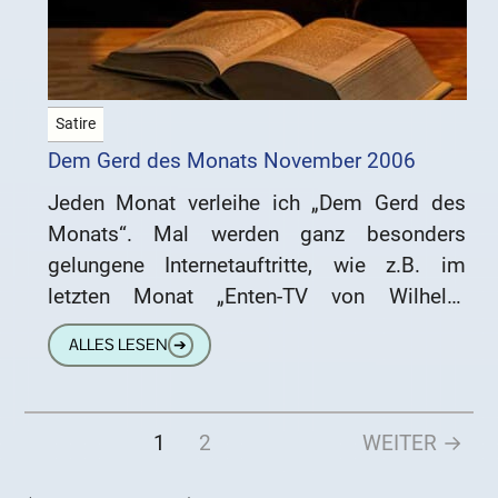
Satire
Dem Gerd des Monats November 2006
Jeden Monat verleihe ich „Dem Gerd des
Monats“. Mal werden ganz besonders
gelungene Internetauftritte, wie z.B. im
letzten Monat „Enten-TV von Wilhelm
Schoggomann“ ausgezeichnet. Immer
ALLES LESEN
➔
wieder fällt meine Wahl aber
1
2
WEITER →