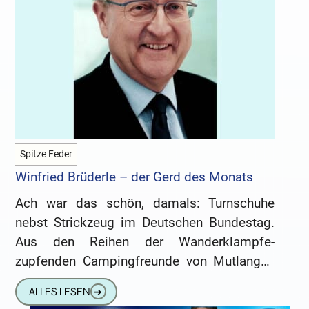
Spitze Feder
Winfried Brüderle – der Gerd des Monats
Ach war das schön, damals: Turnschuhe
nebst Strickzeug im Deutschen Bundestag.
Aus den Reihen der Wanderklampfe-
zupfenden Campingfreunde von Mutlangen
und Gorleben war eine neue Partei
ALLES LESEN
➔
erwachsen. So irgendwie links, Gentechnik-