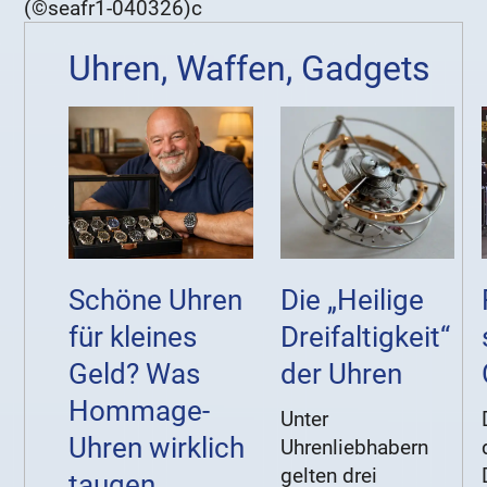
(©seafr1-040326)c
Uhren, Waffen, Gadgets
Schöne Uhren
Die „Heilige
für kleines
Dreifaltigkeit“
Geld? Was
der Uhren
Hommage-
Unter
Uhren wirklich
Uhrenliebhabern
gelten drei
taugen