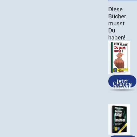
Diese
Bücher
musst
Du
haben!
jetzt
Chance
nutzen!