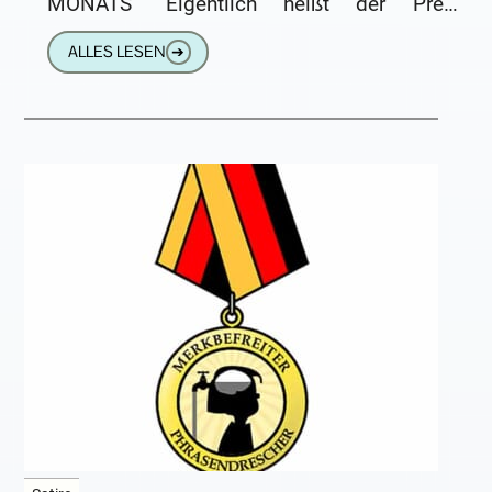
MONATS“ Eigentlich heißt der Preis
„Schröder des Monats“, aber „DEM GERD“
ALLES LESEN
➔
finde ich schöner.