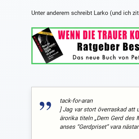
Unter anderem schreibt Larko (und ich zi
tack-for-aran
] Jag var stort överraskad att 
ärorika titeln „Dem Gerd des M
anses “Gerdpriset” vara nästan 