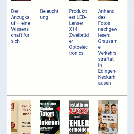
Der
Beleucht
Produktt
Anhand
Anzugka
ung
est LED-
des
uf ­– eine
Lenser
Fotos
Wissens
X14
nachgew
chaft für
Zweibrüd
iesen:
sich
er
Grausam
Optoelec
e
tronics
Verkehrs
straftat
in
Edingen-
Neckarh
ausen