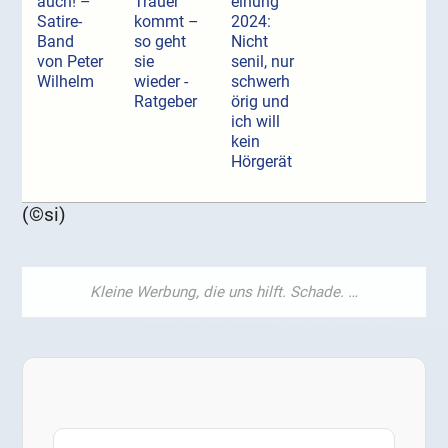
auch! –
Trauer
einung
Satire-
kommt –
2024:
Band
so geht
Nicht
von Peter
sie
senil, nur
Wilhelm
wieder -
schwerh
Ratgeber
örig und
ich will
kein
Hörgerät
(©si)