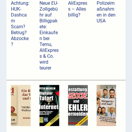
Achtung:
Neue EU-
AliExpres
Polizeim
HUK-
Zollgebü
s – Alles
aßnahm
Dashca
hr auf
billig?
en in den
m
Billigpak
USA
Scam?
ete:
Betrug?
Einkaufe
Abzocke
n bei
?
Temu,
AliExpres
s & Co.
wird
teurer