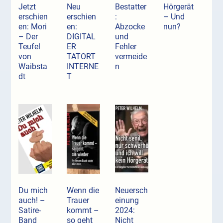
Jetzt
Neu
Bestatter
Hörgerät
erschien
erschien
:
– Und
en: Mori
en:
Abzocke
nun?
– Der
DIGITAL
und
Teufel
ER
Fehler
von
TATORT
vermeide
Waibsta
INTERNE
n
dt
T
Du mich
Wenn die
Neuersch
auch! –
Trauer
einung
Satire-
kommt –
2024:
Band
so geht
Nicht