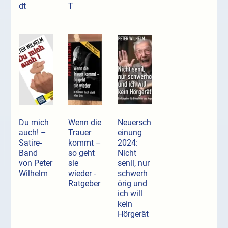
dt
T
Du mich
Wenn die
Neuersch
auch! –
Trauer
einung
Satire-
kommt –
2024:
Band
so geht
Nicht
von Peter
sie
senil, nur
Wilhelm
wieder -
schwerh
Ratgeber
örig und
ich will
kein
Hörgerät