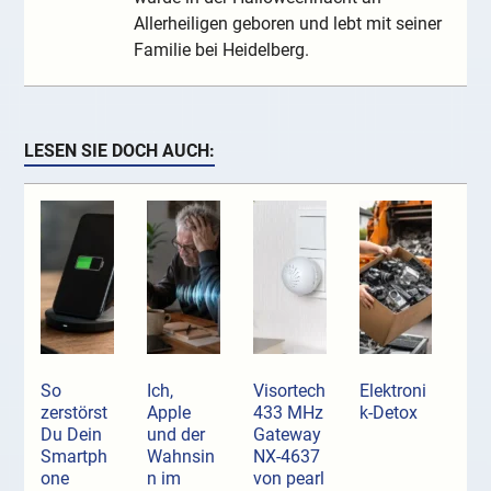
Allerheiligen geboren und lebt mit seiner
Familie bei Heidelberg.
LESEN SIE DOCH AUCH:
So
Ich,
Visortech
Elektroni
zerstörst
Apple
433 MHz
k-Detox
Du Dein
und der
Gateway
Smartph
Wahnsin
NX-4637
one
n im
von pearl