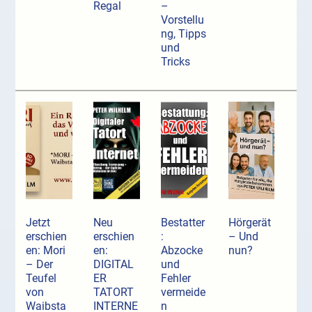
Regal
–
Vorstellu
ng, Tipps
und
Tricks
Jetzt
Neu
Bestatter
Hörgerät
erschien
erschien
:
– Und
en: Mori
en:
Abzocke
nun?
– Der
DIGITAL
und
Teufel
ER
Fehler
von
TATORT
vermeide
Waibsta
INTERNE
n