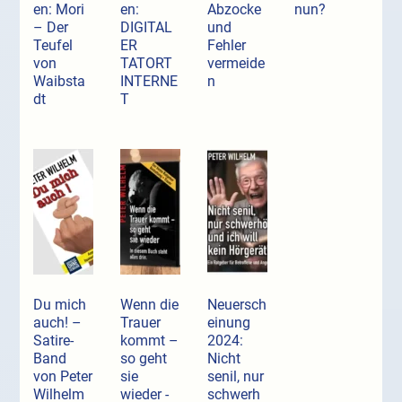
en: Mori
en:
Abzocke
nun?
– Der
DIGITAL
und
Teufel
ER
Fehler
von
TATORT
vermeide
Waibsta
INTERNE
n
dt
T
Du mich
Wenn die
Neuersch
auch! –
Trauer
einung
Satire-
kommt –
2024:
Band
so geht
Nicht
von Peter
sie
senil, nur
Wilhelm
wieder -
schwerh