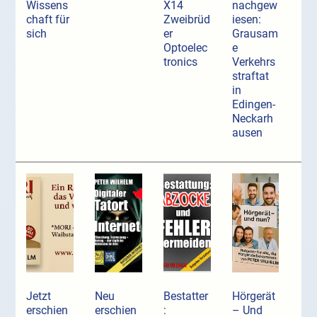
Wissens
X14
nachgew
chaft für
Zweibrüd
iesen:
sich
er
Grausam
Optoelec
e
tronics
Verkehrs
straftat
in
Edingen-
Neckarh
ausen
Jetzt
Neu
Bestatter
Hörgerät
erschien
erschien
:
– Und