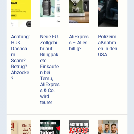
Achtung:
Neue EU-
AliExpres
Polizeim
HUK-
Zollgebü
s – Alles
aßnahm
Dashca
hr auf
billig?
en in den
m
Billigpak
USA
Scam?
ete:
Betrug?
Einkaufe
Abzocke
n bei
?
Temu,
AliExpres
s & Co.
wird
teurer