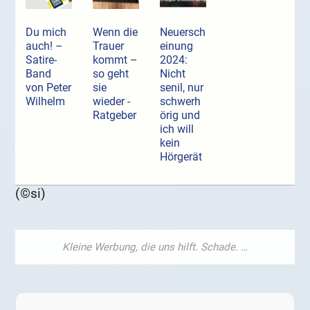
Du mich
Wenn die
Neuersch
auch! –
Trauer
einung
Satire-
kommt –
2024:
Band
so geht
Nicht
von Peter
sie
senil, nur
Wilhelm
wieder -
schwerh
Ratgeber
örig und
ich will
kein
Hörgerät
(©si)