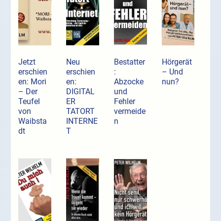
Jetzt
Neu
Bestatter
Hörgerät
erschien
erschien
:
– Und
en: Mori
en:
Abzocke
nun?
– Der
DIGITAL
und
Teufel
ER
Fehler
von
TATORT
vermeide
Waibsta
INTERNE
n
dt
T