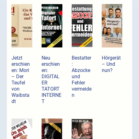
Jetzt
Neu
Bestatter
Hörgerät
erschien
erschien
:
– Und
en: Mori
en:
Abzocke
nun?
– Der
DIGITAL
und
Teufel
ER
Fehler
von
TATORT
vermeide
Waibsta
INTERNE
n
dt
T