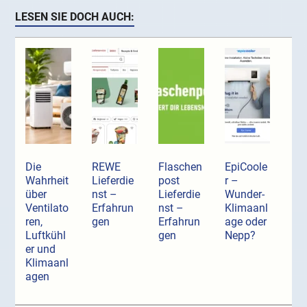
LESEN SIE DOCH AUCH:
Die
REWE
Flaschen
EpiCoole
Wahrheit
Lieferdie
post
r –
über
nst –
Lieferdie
Wunder-
Ventilato
Erfahrun
nst –
Klimaanl
ren,
gen
Erfahrun
age oder
Luftkühl
gen
Nepp?
er und
Klimaanl
agen