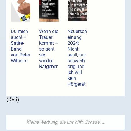
Du mich
Wenn die
Neuersch
auch! –
Trauer
einung
Satire-
kommt –
2024:
Band
so geht
Nicht
von Peter
sie
senil, nur
Wilhelm
wieder -
schwerh
Ratgeber
örig und
ich will
kein
Hörgerät
(©si)