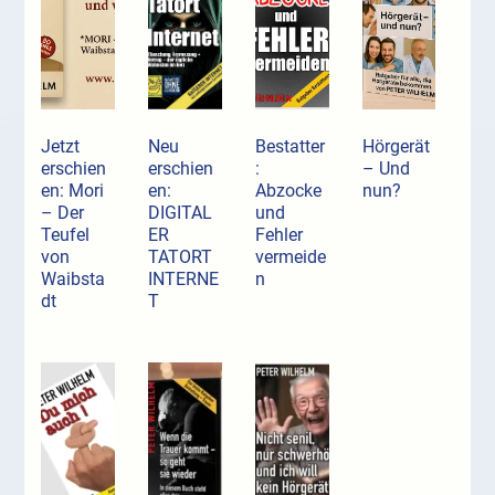
Jetzt
Neu
Bestatter
Hörgerät
erschien
erschien
:
– Und
en: Mori
en:
Abzocke
nun?
– Der
DIGITAL
und
Teufel
ER
Fehler
von
TATORT
vermeide
Waibsta
INTERNE
n
dt
T