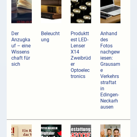
Der
Beleucht
Produktt
Anhand
Anzugka
ung
est LED-
des
uf ­– eine
Lenser
Fotos
Wissens
X14
nachgew
chaft für
Zweibrüd
iesen:
sich
er
Grausam
Optoelec
e
tronics
Verkehrs
straftat
in
Edingen-
Neckarh
ausen