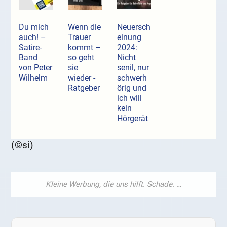
Du mich
Wenn die
Neuersch
auch! –
Trauer
einung
Satire-
kommt –
2024:
Band
so geht
Nicht
von Peter
sie
senil, nur
Wilhelm
wieder -
schwerh
Ratgeber
örig und
ich will
kein
Hörgerät
(©si)