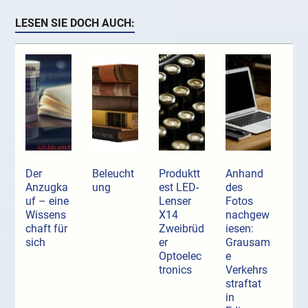
LESEN SIE DOCH AUCH:
Der
Beleucht
Produktt
Anhand
Anzugka
ung
est LED-
des
uf ­– eine
Lenser
Fotos
Wissens
X14
nachgew
chaft für
Zweibrüd
iesen:
sich
er
Grausam
Optoelec
e
tronics
Verkehrs
straftat
in