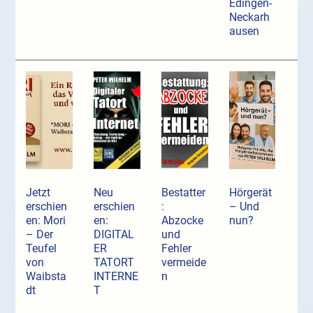
Edingen-
Neckarh
ausen
Jetzt
Neu
Bestatter
Hörgerät
erschien
erschien
:
– Und
en: Mori
en:
Abzocke
nun?
– Der
DIGITAL
und
Teufel
ER
Fehler
von
TATORT
vermeide
Waibsta
INTERNE
n
dt
T