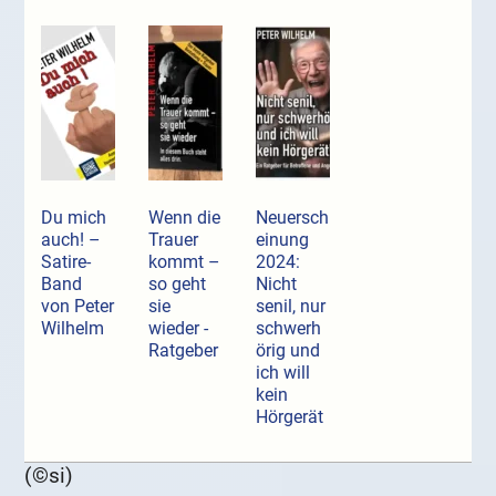
Du mich
Wenn die
Neuersch
auch! –
Trauer
einung
Satire-
kommt –
2024:
Band
so geht
Nicht
von Peter
sie
senil, nur
Wilhelm
wieder -
schwerh
Ratgeber
örig und
ich will
kein
Hörgerät
(©si)