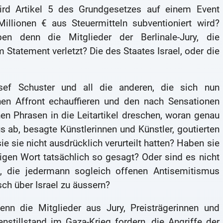
Wird Artikel 5 des Grundgesetzes auf einem Event
illionen € aus Steuermitteln subventioniert wird?
n denn die Mitglieder der Berlinale-Jury, die
m Statement verletzt? Die des Staates Israel, oder die
sef Schuster und all die anderen, die sich nun
en Affront echauffieren und den nach Sensationen
en Phrasen in die Leitartikel dreschen, woran genau
s ab, besagte Künstlerinnen und Künstler, goutierten
 sie nicht ausdrücklich verurteilt hatten? Haben sie
zigen Wort tatsächlich so gesagt? Oder sind es nicht
, die jedermann sogleich offenen Antisemitismus
isch über Israel zu äussern?
enn die Mitglieder aus Jury, Preisträgerinnen und
nstillstand im Gaza-Krieg fordern, die Angriffe der