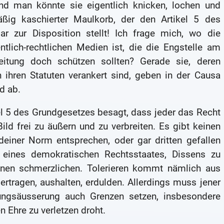
und man könnte sie eigentlich knicken, lochen und
äßig kaschierter Maulkorb, der den Artikel 5 des
gar zur Disposition stellt! Ich frage mich, wo die
tlich-rechtlichen Medien ist, die die Engstelle am
itung doch schützen sollten? Gerade sie, deren
in ihren Statuten verankert sind, geben in der Causa
d ab.
kel 5 des Grundgesetzes besagt, dass jeder das Recht
ild frei zu äußern und zu verbreiten. Es gibt keinen
einer Norm entsprechen, oder gar dritten gefallen
eines demokratischen Rechtsstaates, Dissens zu
 einen schmerzlichen. Tolerieren kommt nämlich aus
rtragen, aushalten, erdulden. Allerdings muss jener
ungsäusserung auch Grenzen setzen, insbesondere
 Ehre zu verletzen droht.