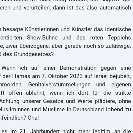
eren und verurteilen, dann ist das also automatisch
n besagte Künstlerinnen und Künstler das identische
imentierten Show-Bühne und des roten Teppichs
ne, zwar überzogene, aber gerade noch so zulässige,
5 des Grundgesetzes?
: Wenn ich auf einer Demonstration gegen eine
ff der Hamas am 7. Oktober 2023 auf Israel bejubelt,
nmorden, Genitalverstümmelungen und eigenen
haft offen ablehnt, wenn ich dort für die strikte
Achtung unserer Gesetze und Werte plädiere, ohne
e Musliminnen und Muslime in Deutschland lobend zu
mfeindlich? Oha!
t es im 21. Jahrhundert nicht mehr legitim, an die