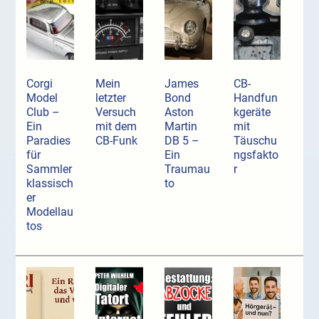
Corgi
Mein
James
CB-
Model
letzter
Bond
Handfun
Club –
Versuch
Aston
kgeräte
Ein
mit dem
Martin
mit
Paradies
CB-Funk
DB 5 –
Täuschu
für
Ein
ngsfakto
Sammler
Traumau
r
klassisch
to
er
Modellau
tos