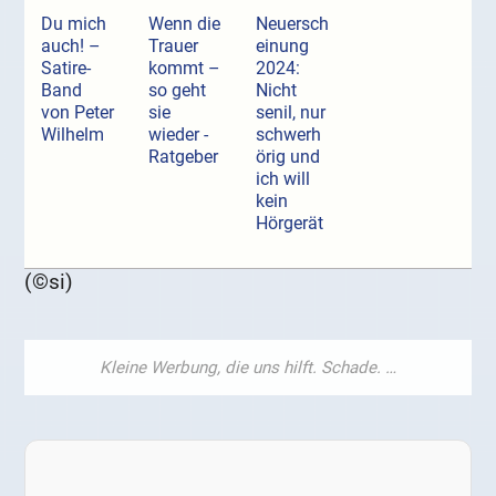
Du mich
Wenn die
Neuersch
auch! –
Trauer
einung
Satire-
kommt –
2024:
Band
so geht
Nicht
von Peter
sie
senil, nur
Wilhelm
wieder -
schwerh
Ratgeber
örig und
ich will
kein
Hörgerät
(©si)