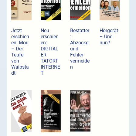
Jetzt
Neu
Bestatter
Hörgerät
erschien
erschien
:
– Und
en: Mori
en:
Abzocke
nun?
– Der
DIGITAL
und
Teufel
ER
Fehler
von
TATORT
vermeide
Waibsta
INTERNE
n
dt
T