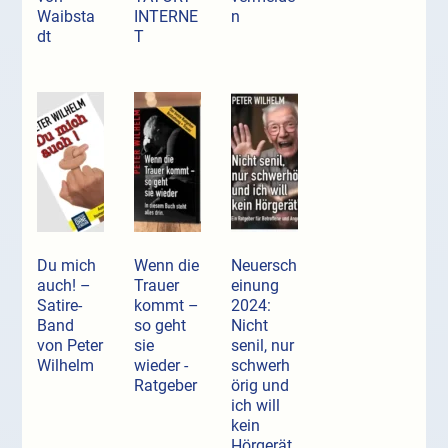
Waibsta
INTERNE
n
dt
T
Du mich
Wenn die
Neuersch
auch! –
Trauer
einung
Satire-
kommt –
2024:
Band
so geht
Nicht
von Peter
sie
senil, nur
Wilhelm
wieder -
schwerh
Ratgeber
örig und
ich will
kein
Hörgerät