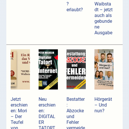
?
Waibsta
erlaubt?
dt – jetzt
auch als
gebunde
ne
Ausgabe
Jetzt
Neu
Bestatter
Hörgerät
erschien
erschien
:
– Und
en: Mori
en:
Abzocke
nun?
– Der
DIGITAL
und
Teufel
ER
Fehler
von
TATORT
vermeide