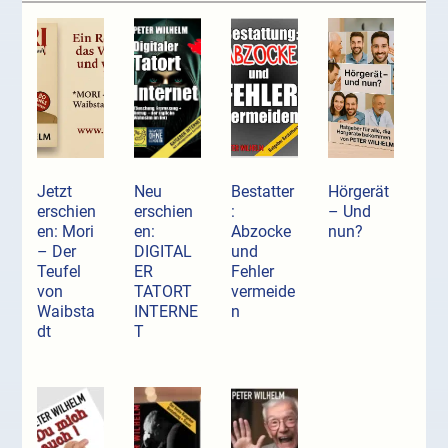
Jetzt
Neu
Bestatter
Hörgerät
erschien
erschien
:
– Und
en: Mori
en:
Abzocke
nun?
– Der
DIGITAL
und
Teufel
ER
Fehler
von
TATORT
vermeide
Waibsta
INTERNE
n
dt
T