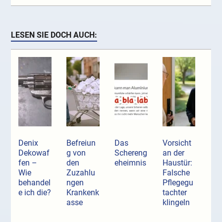
LESEN SIE DOCH AUCH:
Denix
Befreiun
Das
Vorsicht
Dekowaf
g von
Schereng
an der
fen –
den
eheimnis
Haustür:
Wie
Zuzahlu
Falsche
behandel
ngen
Pflegegu
e ich die?
Krankenk
tachter
asse
klingeln