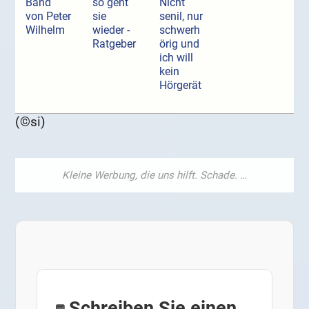
Band
so geht
Nicht
von Peter
sie
senil, nur
Wilhelm
wieder -
schwerh
Ratgeber
örig und
ich will
kein
Hörgerät
(©si)
Schreiben Sie einen