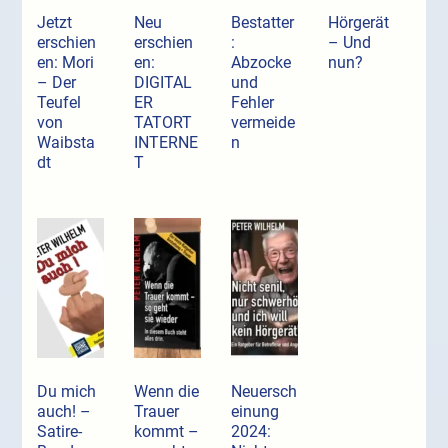
Jetzt
Neu
Bestatter
Hörgerät
erschien
erschien
:
– Und
en: Mori
en:
Abzocke
nun?
– Der
DIGITAL
und
Teufel
ER
Fehler
von
TATORT
vermeide
Waibsta
INTERNE
n
dt
T
Du mich
Wenn die
Neuersch
auch! –
Trauer
einung
Satire-
kommt –
2024: