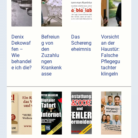
Denix
Befreiun
Das
Vorsicht
Dekowaf
g von
Schereng
an der
fen –
den
eheimnis
Haustür:
Wie
Zuzahlu
Falsche
behandel
ngen
Pflegegu
e ich die?
Krankenk
tachter
asse
klingeln