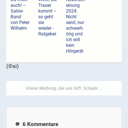
auch! –
Trauer
einung
Satire-
kommt –
2024:
Band
so geht
Nicht
von Peter
sie
senil, nur
Wilhelm
wieder -
schwerh
Ratgeber
örig und
ich will
kein
Hörgerät
(©si)
6 Kommentare