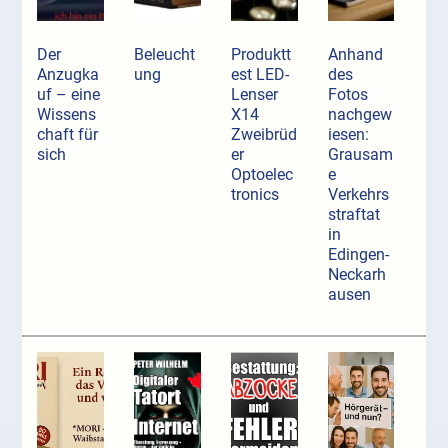
Der
Beleucht
Produktt
Anhand
Anzugka
ung
est LED-
des
uf ­– eine
Lenser
Fotos
Wissens
X14
nachgew
chaft für
Zweibrüd
iesen:
sich
er
Grausam
Optoelec
e
tronics
Verkehrs
straftat
in
Edingen-
Neckarh
ausen