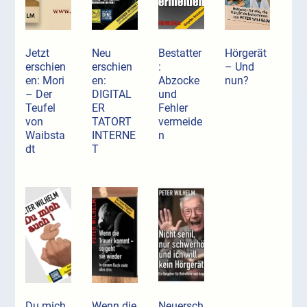
Jetzt
Neu
Bestatter
Hörgerät
erschien
erschien
:
– Und
en: Mori
en:
Abzocke
nun?
– Der
DIGITAL
und
Teufel
ER
Fehler
von
TATORT
vermeide
Waibsta
INTERNE
n
dt
T
Du mich
Wenn die
Neuersch