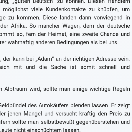
ng, „gutten Deutsch“ zu können. Diesen Händlern
, möglichst viele Kundenkontakte zu knüpfen, um
euge zu kommen. Diese landen dann vorwiegend in
der Afrika. So mancher Wagen, dem der deutsche
kommt so, fern der Heimat, eine zweite Chance und
nter wahrhaftig anderen Bedingungen als bei uns.
, der kann bei „Adam“ an der richtigen Adresse sein.
eich mit und die Sache ist somit schnell und
m Albtraum wird, sollte man einige wichtige Regeln
Geldbündel des Autokäufers blenden lassen. Er zeigt
oder jenen Mangel und versucht kräftig den Preis zu
ufern sollte man selbstbewußt gegenüberstehen und
Leute nicht einschüchtern lassen.