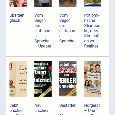
Überden
Vom
Vom
Potjomki
glisch
Segen
Segen
nsche
der
der
Steinböc
einfache
einfache
ke, oder:
n
n
Simulati
Sprache
Sprache
on vs
– Update
Realität
Jetzt
Neu
Bestatter
Hörgerät
erschien
erschien
:
– Und