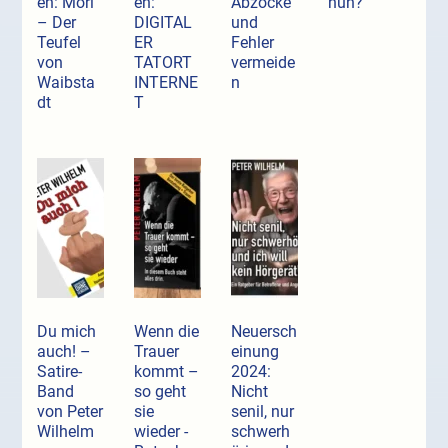
en: Mori
en:
Abzocke
nun?
– Der
DIGITAL
und
Teufel
ER
Fehler
von
TATORT
vermeide
Waibsta
INTERNE
n
dt
T
Du mich
Wenn die
Neuersch
auch! –
Trauer
einung
Satire-
kommt –
2024:
Band
so geht
Nicht
von Peter
sie
senil, nur
Wilhelm
wieder -
schwerh