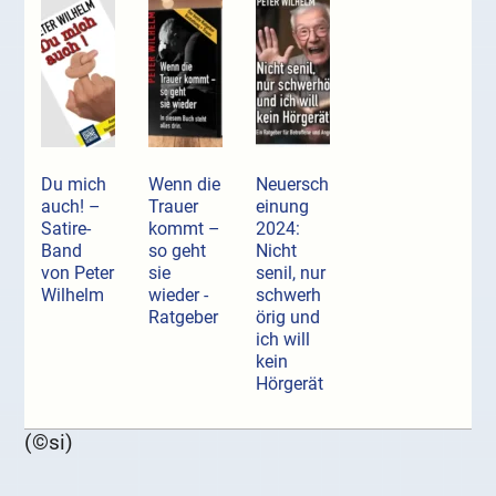
Du mich
Wenn die
Neuersch
auch! –
Trauer
einung
Satire-
kommt –
2024:
Band
so geht
Nicht
von Peter
sie
senil, nur
Wilhelm
wieder -
schwerh
Ratgeber
örig und
ich will
kein
Hörgerät
(©si)