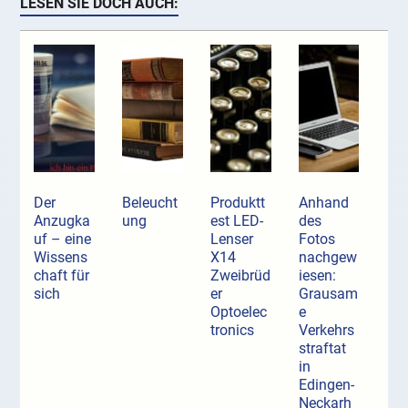
LESEN SIE DOCH AUCH:
Der
Beleucht
Produktt
Anhand
Anzugka
ung
est LED-
des
uf ­– eine
Lenser
Fotos
Wissens
X14
nachgew
chaft für
Zweibrüd
iesen:
sich
er
Grausam
Optoelec
e
tronics
Verkehrs
straftat
in
Edingen-
Neckarh