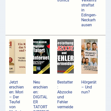
tronics
Verkehrs
straftat
in
Edingen-
Neckarh
ausen
Jetzt
Neu
Bestatter
Hörgerät
erschien
erschien
:
– Und
en: Mori
en:
Abzocke
nun?
– Der
DIGITAL
und
Teufel
ER
Fehler
von
TATORT
vermeide