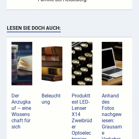
LESEN SIE DOCH AUCH:
Der
Beleucht
Produktt
Anhand
Anzugka
ung
est LED-
des
uf ­– eine
Lenser
Fotos
Wissens
X14
nachgew
chaft für
Zweibrüd
iesen:
sich
er
Grausam
Optoelec
e