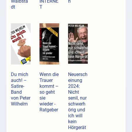
Waibsta
INTERNE
n
dt
T
Du mich
Wenn die
Neuersch
auch! –
Trauer
einung
Satire-
kommt –
2024:
Band
so geht
Nicht
von Peter
sie
senil, nur
Wilhelm
wieder -
schwerh
Ratgeber
örig und
ich will
kein
Hörgerät