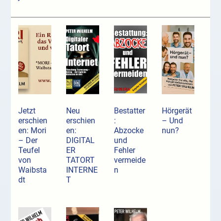
Jetzt
Neu
Bestatter
Hörgerät
erschien
erschien
:
– Und
en: Mori
en:
Abzocke
nun?
– Der
DIGITAL
und
Teufel
ER
Fehler
von
TATORT
vermeide
Waibsta
INTERNE
n
dt
T