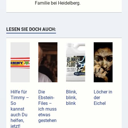
Familie bei Heidelberg.
LESEN SIE DOCH AUCH:
Hilfe für
Die
Blink,
Löcher in
Timmy –
Ebstein-
blink,
der
So
Files –
blink
Eichel
kannst
ich muss
auch Du
etwas
helfen,
gestehen
jetzt!