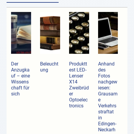
Der
Beleucht
Produktt
Anhand
Anzugka
ung
est LED-
des
uf ­– eine
Lenser
Fotos
Wissens
X14
nachgew
chaft für
Zweibrüd
iesen:
sich
er
Grausam
Optoelec
e
tronics
Verkehrs
straftat
in
Edingen-
Neckarh