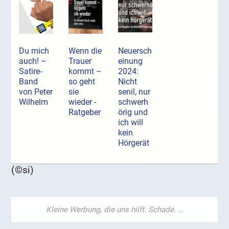
Du mich
Wenn die
Neuersch
auch! –
Trauer
einung
Satire-
kommt –
2024:
Band
so geht
Nicht
von Peter
sie
senil, nur
Wilhelm
wieder -
schwerh
Ratgeber
örig und
ich will
kein
Hörgerät
(©si)