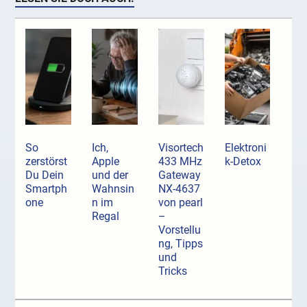
So
Ich,
Visortech
Elektroni
zerstörst
Apple
433 MHz
k-Detox
Du Dein
und der
Gateway
Smartph
Wahnsin
NX-4637
one
n im
von pearl
Regal
–
Vorstellu
ng, Tipps
und
Tricks