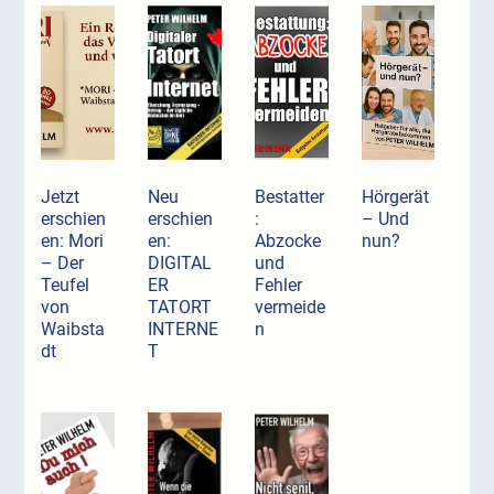
Jetzt
Neu
Bestatter
Hörgerät
erschien
erschien
:
– Und
en: Mori
en:
Abzocke
nun?
– Der
DIGITAL
und
Teufel
ER
Fehler
von
TATORT
vermeide
Waibsta
INTERNE
n
dt
T