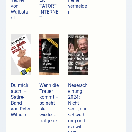
Teufel
ER
Fehler
von
TATORT
vermeide
Waibsta
INTERNE
n
dt
T
Du mich
Wenn die
Neuersch
auch! –
Trauer
einung
Satire-
kommt –
2024:
Band
so geht
Nicht
von Peter
sie
senil, nur
Wilhelm
wieder -
schwerh
Ratgeber
örig und
ich will