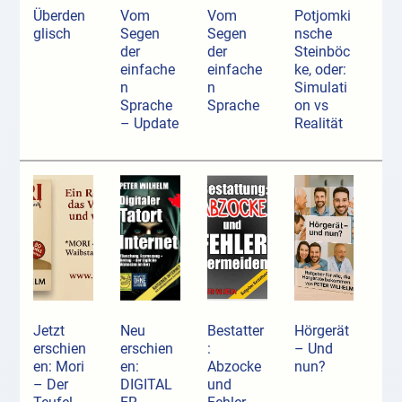
Überden
Vom
Vom
Potjomki
glisch
Segen
Segen
nsche
der
der
Steinböc
einfache
einfache
ke, oder:
n
n
Simulati
Sprache
Sprache
on vs
– Update
Realität
Jetzt
Neu
Bestatter
Hörgerät
erschien
erschien
:
– Und
en: Mori
en:
Abzocke
nun?
– Der
DIGITAL
und