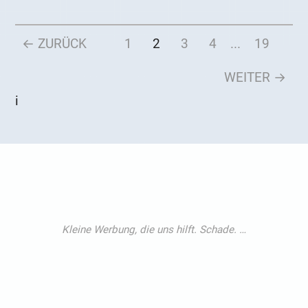
← ZURÜCK
1
2
3
4
...
19
WEITER →
i