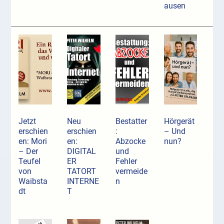
ausen
Jetzt
Neu
Bestatter
Hörgerät
erschien
erschien
:
– Und
en: Mori
en:
Abzocke
nun?
– Der
DIGITAL
und
Teufel
ER
Fehler
von
TATORT
vermeide
Waibsta
INTERNE
n
dt
T