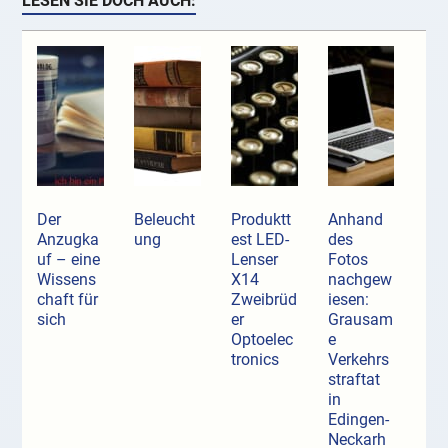
LESEN SIE DOCH AUCH:
Der
Beleucht
Produktt
Anhand
Anzugka
ung
est LED-
des
uf ­– eine
Lenser
Fotos
Wissens
X14
nachgew
chaft für
Zweibrüd
iesen:
sich
er
Grausam
Optoelec
e
tronics
Verkehrs
straftat
in
Edingen-
Neckarh