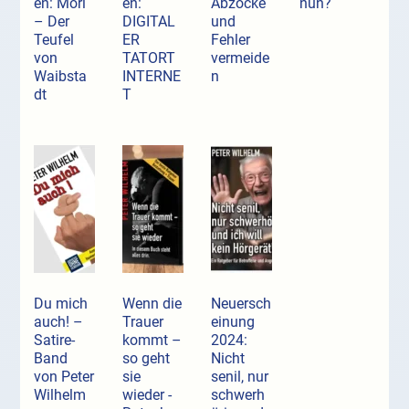
en: Mori
en:
Abzocke
nun?
– Der
DIGITAL
und
Teufel
ER
Fehler
von
TATORT
vermeide
Waibsta
INTERNE
n
dt
T
Du mich
Wenn die
Neuersch
auch! –
Trauer
einung
Satire-
kommt –
2024:
Band
so geht
Nicht
von Peter
sie
senil, nur
Wilhelm
wieder -
schwerh