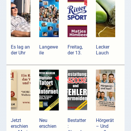
Es lag an
Langewe
Freitag,
Lecker
der Uhr
ile
der 13.
Lauch
Jetzt
Neu
Bestatter
Hörgerät
erschien
erschien
:
– Und