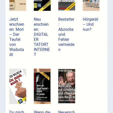
Jetzt
Neu
Bestatter
Hörgerät
erschien
erschien
:
– Und
en: Mori
en:
Abzocke
nun?
– Der
DIGITAL
und
Teufel
ER
Fehler
von
TATORT
vermeide
Waibsta
INTERNE
n
dt
T
Du mich
Wenn die
Neuersch