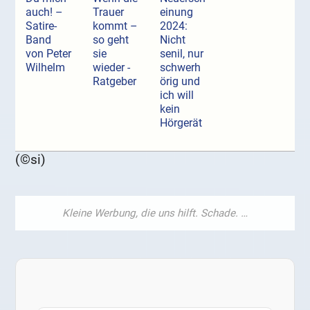
auch! –
Trauer
einung
Satire-
kommt –
2024:
Band
so geht
Nicht
von Peter
sie
senil, nur
Wilhelm
wieder -
schwerh
Ratgeber
örig und
ich will
kein
Hörgerät
(©si)