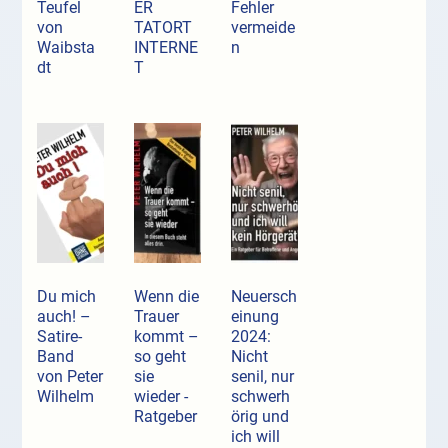
Teufel
ER
Fehler
von
TATORT
vermeide
Waibsta
INTERNE
n
dt
T
Du mich
Wenn die
Neuersch
auch! –
Trauer
einung
Satire-
kommt –
2024:
Band
so geht
Nicht
von Peter
sie
senil, nur
Wilhelm
wieder -
schwerh
Ratgeber
örig und
ich will