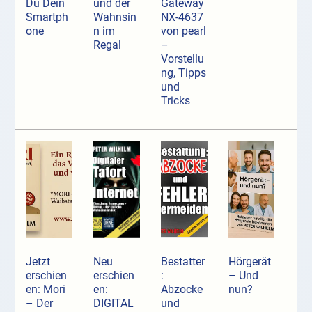
Du Dein
und der
Gateway
Smartph
Wahnsin
NX-4637
one
n im
von pearl
Regal
–
Vorstellu
ng, Tipps
und
Tricks
Jetzt
Neu
Bestatter
Hörgerät
erschien
erschien
:
– Und
en: Mori
en:
Abzocke
nun?
– Der
DIGITAL
und