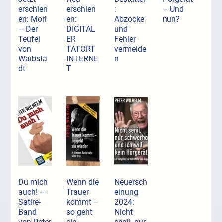
erschien
erschien
:
– Und
en: Mori
en:
Abzocke
nun?
– Der
DIGITAL
und
Teufel
ER
Fehler
von
TATORT
vermeide
Waibsta
INTERNE
n
dt
T
Du mich
Wenn die
Neuersch
auch! –
Trauer
einung
Satire-
kommt –
2024:
Band
so geht
Nicht
von Peter
sie
senil, nur