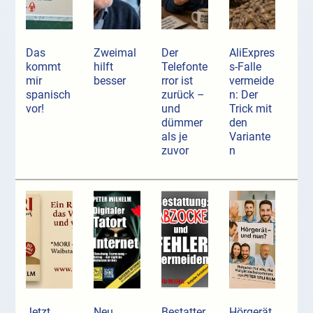
Das
Zweimal
Der
AliExpres
kommt
hilft
Telefonte
s-Falle
mir
besser
rror ist
vermeide
spanisch
zurück –
n: Der
vor!
und
Trick mit
dümmer
den
als je
Variante
zuvor
n
Jetzt
Neu
Bestatter
Hörgerät