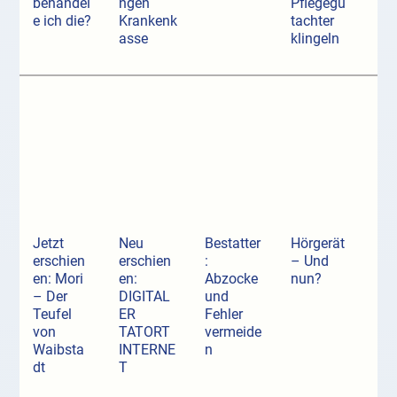
behandel
ngen
Pflegegu
e ich die?
Krankenk
tachter
asse
klingeln
Jetzt
Neu
Bestatter
Hörgerät
erschien
erschien
:
– Und
en: Mori
en:
Abzocke
nun?
– Der
DIGITAL
und
Teufel
ER
Fehler
von
TATORT
vermeide
Waibsta
INTERNE
n
dt
T