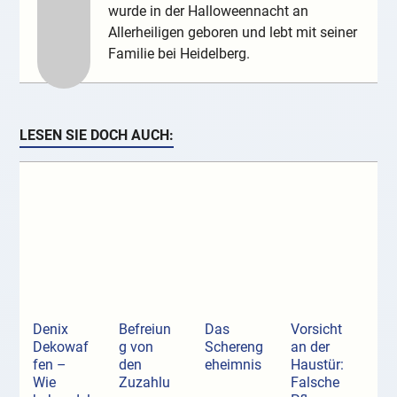
wurde in der Halloweennacht an
Allerheiligen geboren und lebt mit seiner
Familie bei Heidelberg.
LESEN SIE DOCH AUCH:
Denix
Befreiun
Das
Vorsicht
Dekowaf
g von
Schereng
an der
fen –
den
eheimnis
Haustür:
Wie
Zuzahlu
Falsche