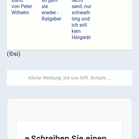
Band
so geht
Nicht
von Peter
sie
senil, nur
Wilhelm
wieder -
schwerh
Ratgeber
örig und
ich will
kein
Hörgerät
(©si)
Schreiben Sie einen