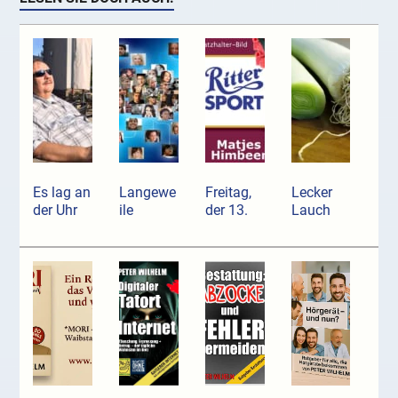
Es lag an
Langewe
Freitag,
Lecker
der Uhr
ile
der 13.
Lauch