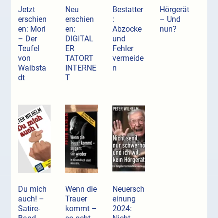
Jetzt
Neu
Bestatter
Hörgerät
erschien
erschien
:
– Und
en: Mori
en:
Abzocke
nun?
– Der
DIGITAL
und
Teufel
ER
Fehler
von
TATORT
vermeide
Waibsta
INTERNE
n
dt
T
Du mich
Wenn die
Neuersch
auch! –
Trauer
einung
Satire-
kommt –
2024: