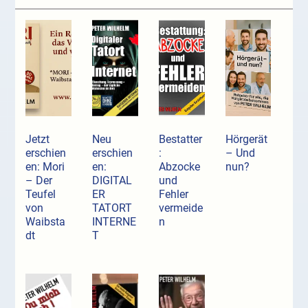
Jetzt
Neu
Bestatter
Hörgerät
erschien
erschien
:
– Und
en: Mori
en:
Abzocke
nun?
– Der
DIGITAL
und
Teufel
ER
Fehler
von
TATORT
vermeide
Waibsta
INTERNE
n
dt
T