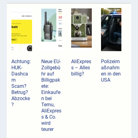
Achtung:
Neue EU-
AliExpres
Polizeim
HUK-
Zollgebü
s – Alles
aßnahm
Dashca
hr auf
billig?
en in den
m
Billigpak
USA
Scam?
ete:
Betrug?
Einkaufe
Abzocke
n bei
?
Temu,
AliExpres
s & Co.
wird
teurer