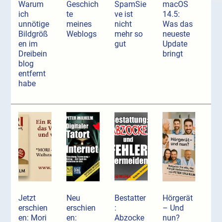
Warum
Geschich
SpamSie
macOS
ich
te
ve ist
14.5:
unnötige
meines
nicht
Was das
Bildgröß
Weblogs
mehr so
neueste
en im
gut
Update
Dreibein
bringt
blog
entfernt
habe
Jetzt
Neu
Bestatter
Hörgerät
erschien
erschien
:
– Und
en: Mori
en:
Abzocke
nun?