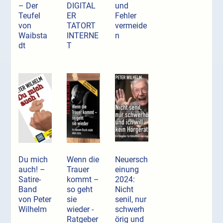
– Der
DIGITAL
und
Teufel
ER
Fehler
von
TATORT
vermeide
Waibsta
INTERNE
n
dt
T
Du mich
Wenn die
Neuersch
auch! –
Trauer
einung
Satire-
kommt –
2024:
Band
so geht
Nicht
von Peter
sie
senil, nur
Wilhelm
wieder -
schwerh
Ratgeber
örig und