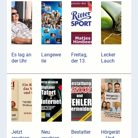
Es lag an
Langewe
Freitag,
Lecker
der Uhr
ile
der 13.
Lauch
Jetzt
Neu
Bestatter
Hörgerät