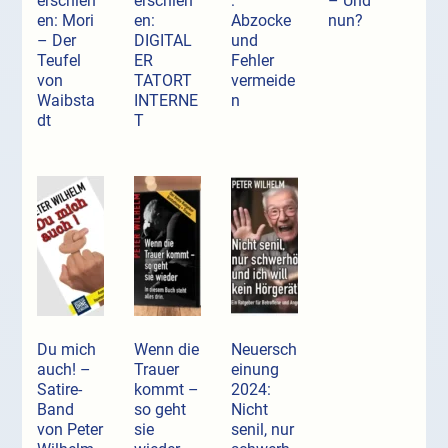
erschien
erschien
:
– Und
en: Mori
en:
Abzocke
nun?
– Der
DIGITAL
und
Teufel
ER
Fehler
von
TATORT
vermeide
Waibsta
INTERNE
n
dt
T
Du mich
Wenn die
Neuersch
auch! –
Trauer
einung
Satire-
kommt –
2024:
Band
so geht
Nicht
von Peter
sie
senil, nur