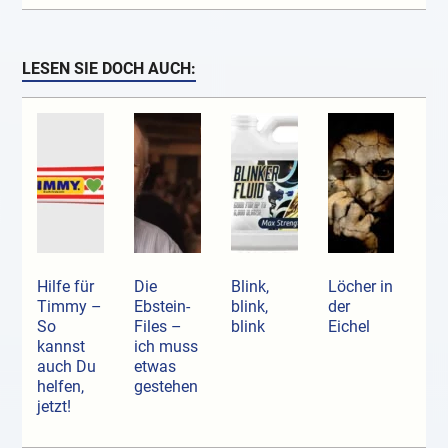
LESEN SIE DOCH AUCH:
Hilfe für
Die
Blink,
Löcher in
Timmy –
Ebstein-
blink,
der
So
Files –
blink
Eichel
kannst
ich muss
auch Du
etwas
helfen,
gestehen
jetzt!