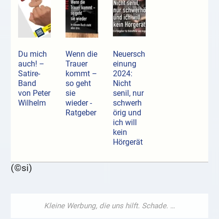
Du mich
Wenn die
Neuersch
auch! –
Trauer
einung
Satire-
kommt –
2024:
Band
so geht
Nicht
von Peter
sie
senil, nur
Wilhelm
wieder -
schwerh
Ratgeber
örig und
ich will
kein
Hörgerät
(©si)