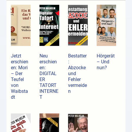
Jetzt
Neu
Bestatter
Hörgerät
erschien
erschien
:
– Und
en: Mori
en:
Abzocke
nun?
– Der
DIGITAL
und
Teufel
ER
Fehler
von
TATORT
vermeide
Waibsta
INTERNE
n
dt
T