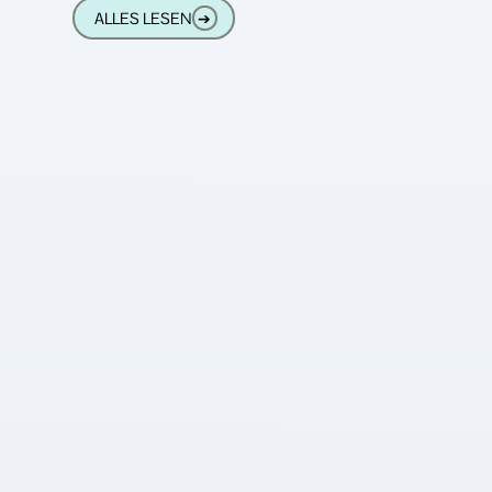
 der
aus Sprache A in Sprache B übersetzen und
ALLES LESEN
➔
dann