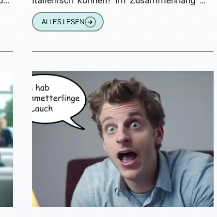
das
Italienisch können? Im Zusammenhang mit
dem Konklave und der Wahl des neuen
ALLES LESEN
➔
Papstes Leo