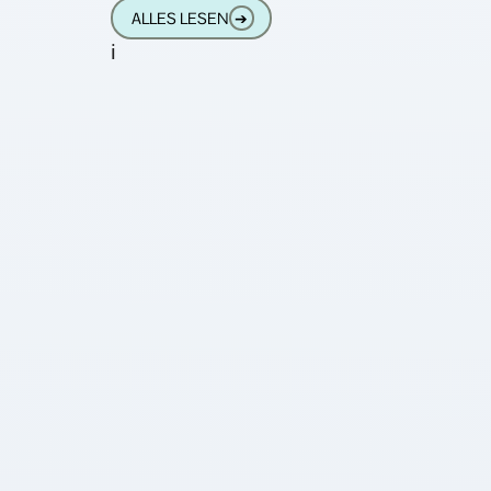
Sprache zu steuern. Die Sprachsteuerung
ALLES LESEN
➔
Devolo
i