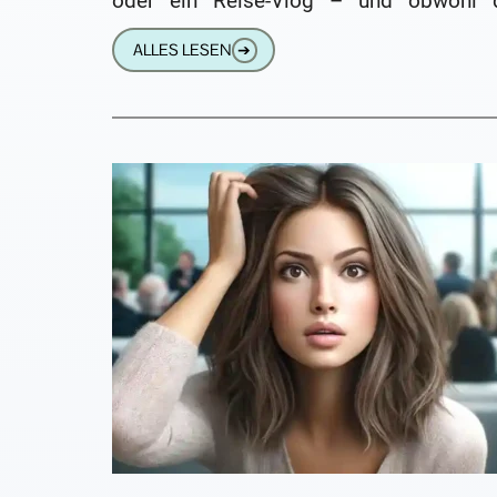
oder ein Reise-Vlog – und obwohl 
Ganze
ALLES LESEN
➔