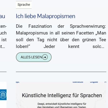
Sprache
au
Ich liebe Malapropismen
en-
Die Faszination der Sprachverwirrung:
auch
Malapropismus in all seinen Facetten „Man
ist
soll den Tag nicht über den grünen Tee
tze
loben!“ Jeder kennt solche
ass
Verballhornungen von Sprichwörtern. Sie
ALLES LESEN
➔
können versehentlich passieren, sind