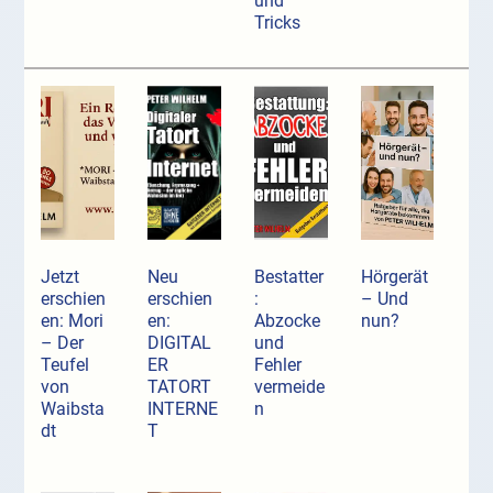
und
Tricks
Jetzt
Neu
Bestatter
Hörgerät
erschien
erschien
:
– Und
en: Mori
en:
Abzocke
nun?
– Der
DIGITAL
und
Teufel
ER
Fehler
von
TATORT
vermeide
Waibsta
INTERNE
n
dt
T