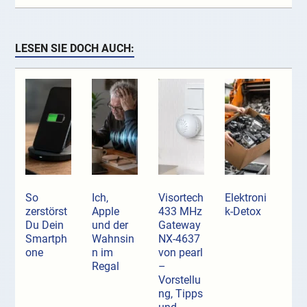
LESEN SIE DOCH AUCH:
So
Ich,
Visortech
Elektroni
zerstörst
Apple
433 MHz
k-Detox
Du Dein
und der
Gateway
Smartph
Wahnsin
NX-4637
one
n im
von pearl
Regal
–
Vorstellu
ng, Tipps