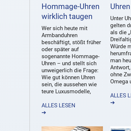
Hommage-Uhren
Uhren
wirklich taugen
Unter Uh
gelten 
Wer sich heute mit
als die 
Armbanduhren
Dreifalt
beschäftigt, stößt früher
Würde 
oder später auf
herumfr
sogenannte Hommage-
man heut
Uhren – und stellt sich
Antwort
unweigerlich die Frage:
ohne Zw
Wie gut können Uhren
Omega u
sein, die aussehen wie
teure Luxusmodelle,
ALLES 
➔
ALLES LESEN
➔