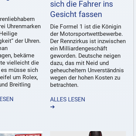
sich die Fahrer ins
Gesicht fassen
renliebhabern
drei Uhrenmarken
Die Formel 1 ist die Königin
„Heilige
der Motorsportwettbewerbe.
igkeit“ der Uhren.
Der Rennzirkus ist inzwischen
man
ein Milliardengeschäft
agen, bekäme
geworden. Deutsche neigen
e vielleicht die
dazu, das mit Neid und
, es müsse sich
geheucheltem Unverständnis
eifel um Rolex,
wegen der hohen Kosten zu
nd Breitling
betrachten.
LESEN
ALLES LESEN
➔