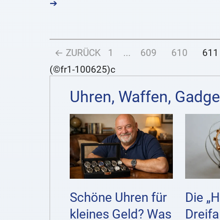
➔
← ZURÜCK
1
...
609
610
611
(©fr1-100625)c
Uhren, Waffen, Gadge
Schöne Uhren für
Die „H
kleines Geld? Was
Dreifa