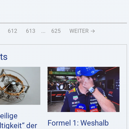
612
613
...
625
WEITER →
ts
eilige
Formel 1: Weshalb
ltigkeit“ der