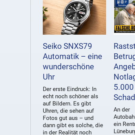
Seiko SNXS79
Rastst
Automatik – eine
Betru
wunderschöne
Angeb
Uhr
Notla
5.000
Der erste Eindruck: In
echt noch schöner als
Scha
auf Bildern. Es gibt
An der
Uhren, die sehen auf
Autobahn
Fotos gut aus – und
ein Ren
dann gibt es solche, die
Lüneburg
in der Realität noch