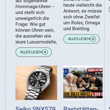
auf sogenannte
heute vielleicht die
Hommage-Uhren –
Antwort, es müsse
und stellt sich
sich ohne Zweifel
unweigerlich die
um Rolex, Omega
Frage: Wie gut
und Breitling
können Uhren sein,
die aussehen wie
ALLES LESEN
➔
teure Luxusmodelle,
ALLES LESEN
➔
Seiko SNXS79
Raststätten-