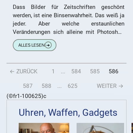
Dass Bilder für Zeitschriften geschönt
werden, ist eine Binsenwahrheit. Das weiß ja
jeder. Aber welche erstaunlichen
Veränderungen sich alleine mit Photoshop
und dem Bild eines Durchschnittsmädchens
ALLES LESEN
➔
bewerkstelligen lassen, das ist
← ZURÜCK
1
...
584
585
586
587
588
...
625
WEITER →
(©fr1-100625)c
Uhren, Waffen, Gadgets