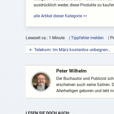
ausdrücklich weder, diese Produkte zu kaufen
alle Artikel dieser Kategorie >>
Lesezeit ca.: 1 Minute
| Tippfehler melden
|
Pe
← Telekom: Im März kostenlos unbegrenzt surfen
Peter Wilhelm
Der Buchautor und Publizist schr
erscheinen auch seine Satiren.
Allerheiligen geboren und lebt mi
LESEN SIE DOCH AUCH: